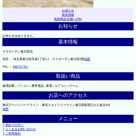
お知らせ
基本情報
取扱商品
|
店舗へｱｸｾｽ
お知らせ
お知らせはありません。
基本情報
ララガーデン春日部店
住所 ： 埼玉県春日部市南1丁目1-1 ララガーデン春日部2階
地図
TEL ：
0487317411
取扱い商品
修理診断 | パソコン | 携帯電話 | 家電 | エアコン | ゲーム
お店へのアクセス
東武アーバンパークライン・東武スカイツリーライン春日部駅西口から徒歩4分
地図
メニュー
├
初めての方へ
├
よくあるお問い合わせ
├
ご利用規約