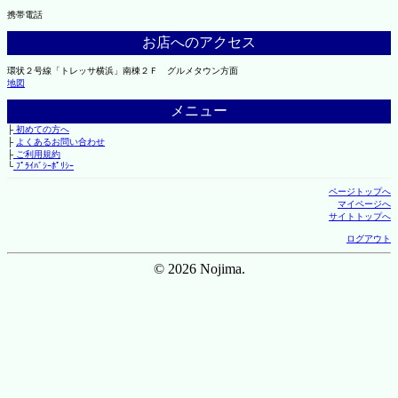
携帯電話
お店へのアクセス
環状２号線「トレッサ横浜」南棟２Ｆ グルメタウン方面
地図
メニュー
├
初めての方へ
├
よくあるお問い合わせ
├
ご利用規約
└
ﾌﾟﾗｲﾊﾞｼｰﾎﾟﾘｼｰ
ページトップへ
マイページへ
サイトトップへ
ログアウト
© 2026 Nojima.