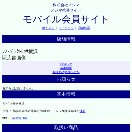
株式会社ノジマ
ノジマ携帯サイト
モバイル会員サイト
ポイント
｜
マイページ
｜
店舗検索
店舗情報
ｿﾌﾄﾊﾞﾝｸﾄﾚｯｻ横浜
お知らせ
基本情報
取扱商品
|
店舗へｱｸｾｽ
お知らせ
お知らせはありません。
基本情報
ｿﾌﾄﾊﾞﾝｸﾄﾚｯｻ横浜
住所 ： 横浜市港北区師岡町700番地 トレッサ横浜南棟2F
地図
TEL ：
0455341161
取扱い商品