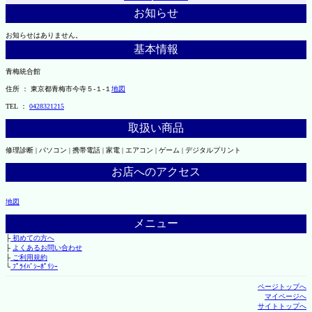
お知らせ
お知らせはありません。
基本情報
青梅統合館
住所 ： 東京都青梅市今寺５-１-１
地図
TEL ：
0428321215
取扱い商品
修理診断 | パソコン | 携帯電話 | 家電 | エアコン | ゲーム | デジタルプリント
お店へのアクセス
地図
メニュー
├
初めての方へ
├
よくあるお問い合わせ
├
ご利用規約
└
ﾌﾟﾗｲﾊﾞｼｰﾎﾟﾘｼｰ
ページトップへ
マイページへ
サイトトップへ