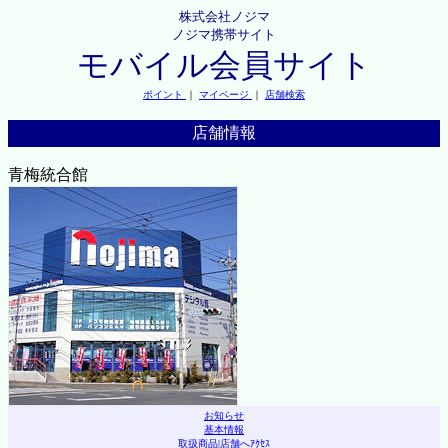
株式会社ノジマ
ノジマ携帯サイト
モバイル会員サイト
ポイント
｜
マイページ
｜
店舗検索
店舗情報
青梅統合館
お知らせ
基本情報
取扱商品
|
店舗へｱｸｾｽ