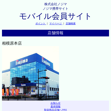
株式会社ノジマ
ノジマ携帯サイト
モバイル会員サイト
ポイント
｜
マイページ
｜
店舗検索
店舗情報
相模原本店
お知らせ
基本情報
取扱商品
|
店舗へｱｸｾｽ