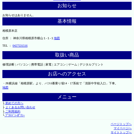
お知らせ
お知らせはありません。
基本情報
相模原本店
住所 ： 神奈川県相模原市横山１-１-１
地図
TEL ：
0427531516
取扱い商品
修理診断 | パソコン | 携帯電話 | 家電 | エアコン | ゲーム | デジタルプリント
お店へのアクセス
・JR横浜線「相模原駅」より、バス6番乗り場14・17系統で「清新中学校入口」下車。
地図
メニュー
├
初めての方へ
├
よくあるお問い合わせ
├
ご利用規約
└
ﾌﾟﾗｲﾊﾞｼｰﾎﾟﾘｼｰ
ページトップへ
マイページへ
サイトトップへ