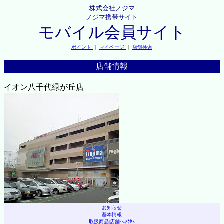
株式会社ノジマ
ノジマ携帯サイト
モバイル会員サイト
ポイント
｜
マイページ
｜
店舗検索
店舗情報
イオン八千代緑が丘店
お知らせ
基本情報
取扱商品
|
店舗へｱｸｾｽ