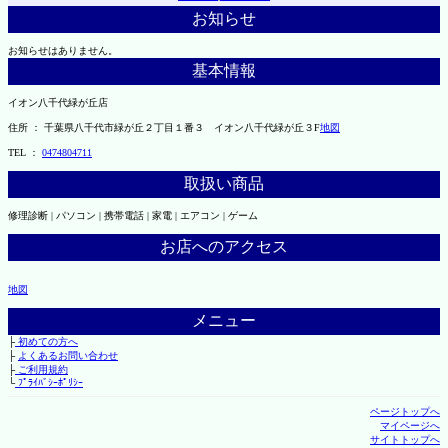
お知らせ
お知らせはありません。
基本情報
イオン八千代緑が丘店
住所 ： 千葉県八千代市緑が丘２丁目１番３ イオン八千代緑が丘３F
地図
TEL ：
0474804711
取扱い商品
修理診断 | パソコン | 携帯電話 | 家電 | エアコン | ゲーム
お店へのアクセス
地図
メニュー
├
初めての方へ
├
よくあるお問い合わせ
├
ご利用規約
└
ﾌﾟﾗｲﾊﾞｼｰﾎﾟﾘｼｰ
ページトップへ
マイページへ
サイトトップへ