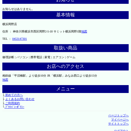
お知らせはありません。
基本情報
横浜岡野店
住所 ： 神奈川県横浜市西区岡野2-5-18 サミット横浜岡野1階
地図
TEL ：
0453147301
取扱い商品
修理診断 | パソコン | 携帯電話 | 家電 | エアコン | ゲーム
お店へのアクセス
相鉄線「平沼橋駅」より徒歩10分 JR「横浜駅」みなみ西口より徒歩15分
地図
メニュー
├
初めての方へ
├
よくあるお問い合わせ
├
ご利用規約
└
ﾌﾟﾗｲﾊﾞｼｰﾎﾟﾘｼｰ
ページトップへ
マイページへ
サイトトップへ
ログアウト