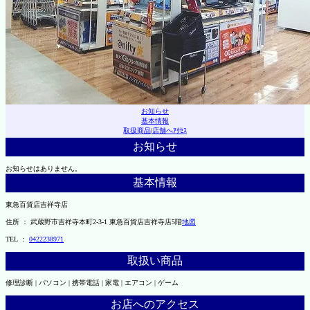
お知らせ
基本情報
取扱商品
|
店舗へｱｸｾｽ
お知らせ
お知らせはありません。
基本情報
東急百貨店吉祥寺店
住所 ： 武蔵野市吉祥寺本町2-3-1 東急百貨店吉祥寺店5階
地図
TEL ：
0422238971
取扱い商品
修理診断 | パソコン | 携帯電話 | 家電 | エアコン | ゲーム
お店へのアクセス