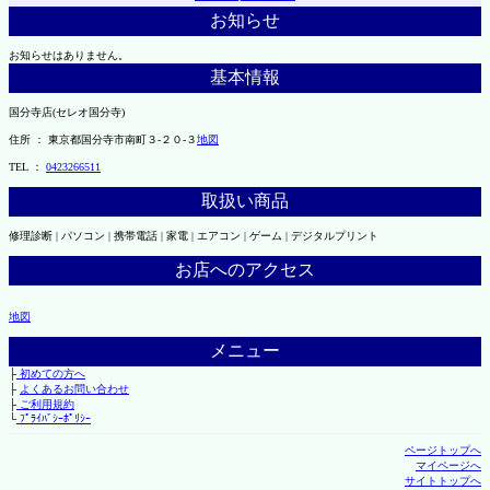
お知らせ
お知らせはありません。
基本情報
国分寺店(セレオ国分寺)
住所 ： 東京都国分寺市南町３-２０-３
地図
TEL ：
0423266511
取扱い商品
修理診断 | パソコン | 携帯電話 | 家電 | エアコン | ゲーム | デジタルプリント
お店へのアクセス
地図
メニュー
├
初めての方へ
├
よくあるお問い合わせ
├
ご利用規約
└
ﾌﾟﾗｲﾊﾞｼｰﾎﾟﾘｼｰ
ページトップへ
マイページへ
サイトトップへ