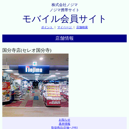
株式会社ノジマ
ノジマ携帯サイト
モバイル会員サイト
ポイント
｜
マイページ
｜
店舗検索
店舗情報
国分寺店(セレオ国分寺)
お知らせ
基本情報
取扱商品
|
店舗へｱｸｾｽ