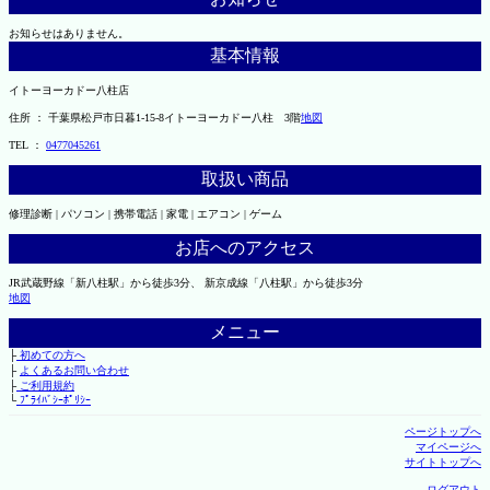
お知らせはありません。
基本情報
イトーヨーカドー八柱店
住所 ： 千葉県松戸市日暮1-15-8イトーヨーカドー八柱 3階
地図
TEL ：
0477045261
取扱い商品
修理診断 | パソコン | 携帯電話 | 家電 | エアコン | ゲーム
お店へのアクセス
JR武蔵野線「新八柱駅」から徒歩3分、 新京成線「八柱駅」から徒歩3分
地図
メニュー
├
初めての方へ
├
よくあるお問い合わせ
├
ご利用規約
└
ﾌﾟﾗｲﾊﾞｼｰﾎﾟﾘｼｰ
ページトップへ
マイページへ
サイトトップへ
ログアウト