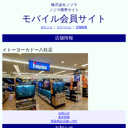
株式会社ノジマ
ノジマ携帯サイト
モバイル会員サイト
ポイント
｜
マイページ
｜
店舗検索
店舗情報
イトーヨーカドー八柱店
お知らせ
基本情報
取扱商品
|
店舗へｱｸｾｽ
お知らせ