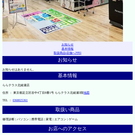
お知らせ
基本情報
取扱商品
|
店舗へｱｸｾｽ
お知らせ
お知らせはありません。
基本情報
ららテラス北綾瀬店
住所 ： 東京都足立区谷中4丁目8番1号 ららテラス北綾瀬3階
地図
TEL ：
0368025361
取扱い商品
修理診断 | パソコン | 携帯電話 | 家電 | エアコン | ゲーム
お店へのアクセス