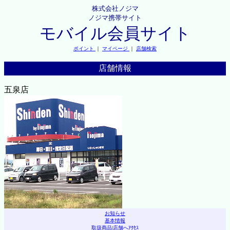
株式会社ノジマ
ノジマ携帯サイト
モバイル会員サイト
ポイント
｜
マイページ
｜
店舗検索
店舗情報
五泉店
お知らせ
基本情報
取扱商品
|
店舗へｱｸｾｽ