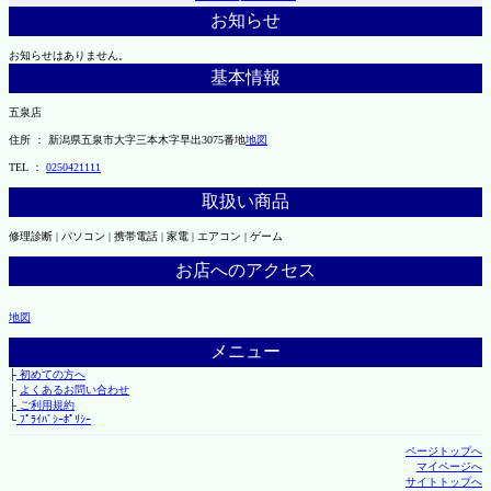
お知らせ
お知らせはありません。
基本情報
五泉店
住所 ： 新潟県五泉市大字三本木字早出3075番地
地図
TEL ：
0250421111
取扱い商品
修理診断 | パソコン | 携帯電話 | 家電 | エアコン | ゲーム
お店へのアクセス
地図
メニュー
├
初めての方へ
├
よくあるお問い合わせ
├
ご利用規約
└
ﾌﾟﾗｲﾊﾞｼｰﾎﾟﾘｼｰ
ページトップへ
マイページへ
サイトトップへ