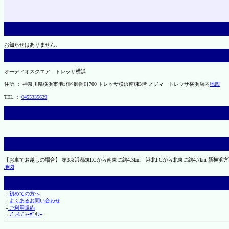
お知らせはありません。
オーディオスクエア トレッサ横浜
住所 ： 神奈川県横浜市港北区師岡町700 トレッサ横浜南棟3階 ノジマ トレッサ横浜店内
地図
TEL ：
0455335629
【お車でお越しの場合】 第3京浜都筑I.Cから南東に約4.3km 港北I.Cから北東に約4.7km 新横
地図
├
初めての方へ
├
よくあるお問い合わせ
├
ご利用規約
└
ﾌﾟﾗｲﾊﾞｼｰﾎﾟﾘｼｰ