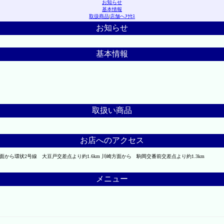
お知らせ
基本情報
取扱商品
|
店舗へｱｸｾｽ
お知らせ
基本情報
取扱い商品
お店へのアクセス
浜方面から環状2号線 大豆戸交差点より約1.6km 川崎方面から 駒岡交番前交差点より約1.3km
メニュー