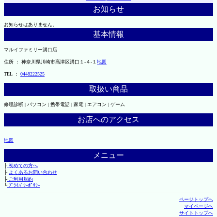
お知らせ
お知らせはありません。
基本情報
マルイファミリー溝口店
住所 ： 神奈川県川崎市高津区溝口１-４-１
地図
TEL ：
0448222525
取扱い商品
修理診断 | パソコン | 携帯電話 | 家電 | エアコン | ゲーム
お店へのアクセス
地図
メニュー
├
初めての方へ
├
よくあるお問い合わせ
├
ご利用規約
└
ﾌﾟﾗｲﾊﾞｼｰﾎﾟﾘｼｰ
ページトップへ
マイページへ
サイトトップへ