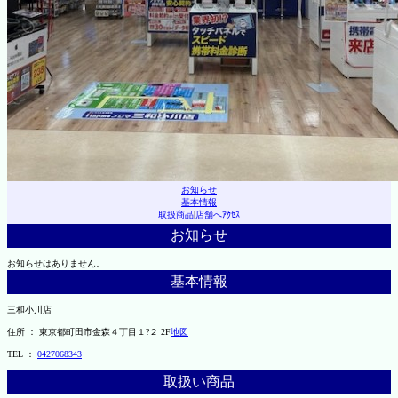
お知らせ
基本情報
取扱商品
|
店舗へｱｸｾｽ
お知らせ
お知らせはありません。
基本情報
三和小川店
住所 ： 東京都町田市金森４丁目１?２ 2F
地図
TEL ：
0427068343
取扱い商品