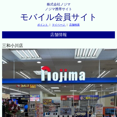
株式会社ノジマ
ノジマ携帯サイト
モバイル会員サイト
ポイント
｜
マイページ
｜
店舗検索
店舗情報
三和小川店