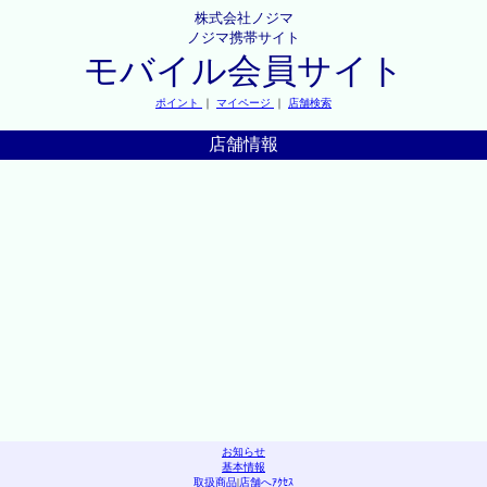
株式会社ノジマ
ノジマ携帯サイト
モバイル会員サイト
ポイント
｜
マイページ
｜
店舗検索
店舗情報
お知らせ
基本情報
取扱商品
|
店舗へｱｸｾｽ