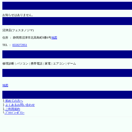
お知らせはありません。
沼津店(フェスタノジマ)
住所 ： 静岡県沼津市北高島町8番6号
地図
TEL ：
0559272951
修理診断 | パソコン | 携帯電話 | 家電 | エアコン | ゲーム
地図
├
初めての方へ
├
よくあるお問い合わせ
├
ご利用規約
└
ﾌﾟﾗｲﾊﾞｼｰﾎﾟﾘｼｰ