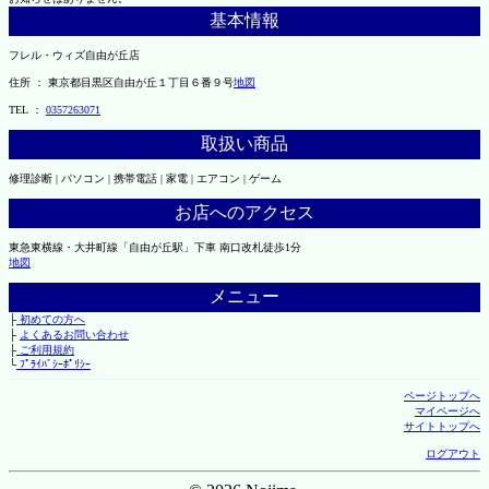
基本情報
フレル・ウィズ自由が丘店
住所 ： 東京都目黒区自由が丘１丁目６番９号
地図
TEL ：
0357263071
取扱い商品
修理診断 | パソコン | 携帯電話 | 家電 | エアコン | ゲーム
お店へのアクセス
東急東横線・大井町線「自由が丘駅」下車 南口改札徒歩1分
地図
メニュー
├
初めての方へ
├
よくあるお問い合わせ
├
ご利用規約
└
ﾌﾟﾗｲﾊﾞｼｰﾎﾟﾘｼｰ
ページトップへ
マイページへ
サイトトップへ
ログアウト