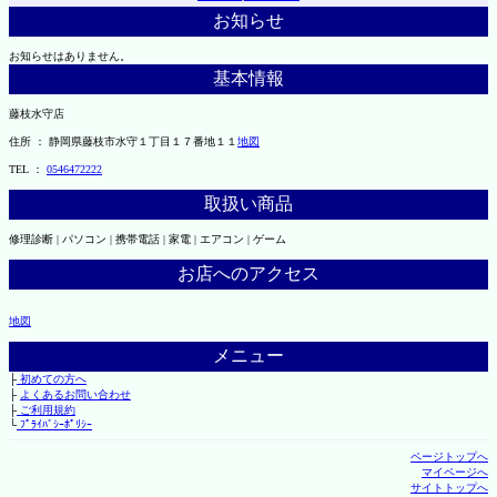
お知らせ
お知らせはありません。
基本情報
藤枝水守店
住所 ： 静岡県藤枝市水守１丁目１７番地１１
地図
TEL ：
0546472222
取扱い商品
修理診断 | パソコン | 携帯電話 | 家電 | エアコン | ゲーム
お店へのアクセス
地図
メニュー
├
初めての方へ
├
よくあるお問い合わせ
├
ご利用規約
└
ﾌﾟﾗｲﾊﾞｼｰﾎﾟﾘｼｰ
ページトップへ
マイページへ
サイトトップへ