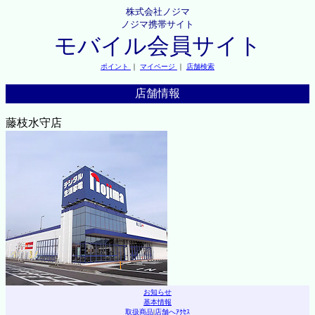
株式会社ノジマ
ノジマ携帯サイト
モバイル会員サイト
ポイント
｜
マイページ
｜
店舗検索
店舗情報
藤枝水守店
お知らせ
基本情報
取扱商品
|
店舗へｱｸｾｽ