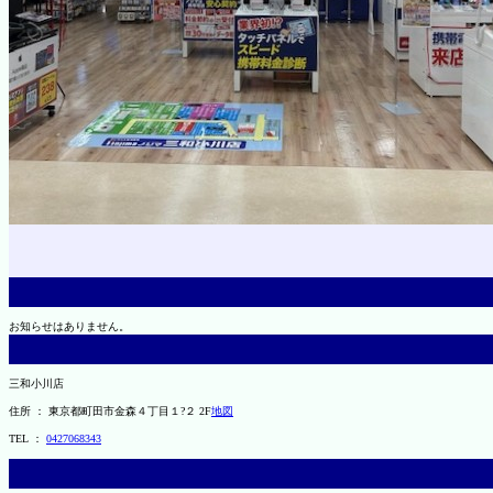
お知らせはありません。
三和小川店
住所 ： 東京都町田市金森４丁目１?２ 2F
地図
TEL ：
0427068343