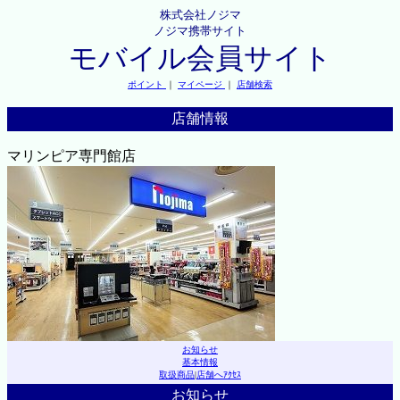
株式会社ノジマ
ノジマ携帯サイト
モバイル会員サイト
ポイント
｜
マイページ
｜
店舗検索
店舗情報
マリンピア専門館店
お知らせ
基本情報
取扱商品
|
店舗へｱｸｾｽ
お知らせ