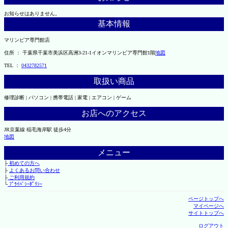
お知らせはありません。
基本情報
マリンピア専門館店
住所 ： 千葉県千葉市美浜区高洲3-21-1イオンマリンピア専門館1階
地図
TEL ：
0432782571
取扱い商品
修理診断 | パソコン | 携帯電話 | 家電 | エアコン | ゲーム
お店へのアクセス
JR京葉線 稲毛海岸駅 徒歩4分
地図
メニュー
├
初めての方へ
├
よくあるお問い合わせ
├
ご利用規約
└
ﾌﾟﾗｲﾊﾞｼｰﾎﾟﾘｼｰ
ページトップへ
マイページへ
サイトトップへ
ログアウト