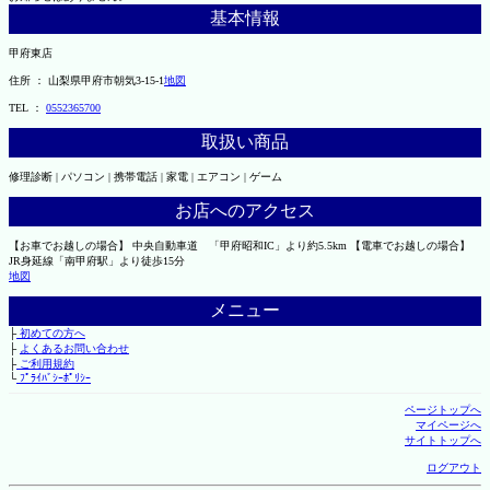
基本情報
甲府東店
住所 ： 山梨県甲府市朝気3-15-1
地図
TEL ：
0552365700
取扱い商品
修理診断 | パソコン | 携帯電話 | 家電 | エアコン | ゲーム
お店へのアクセス
【お車でお越しの場合】 中央自動車道 「甲府昭和IC」より約5.5km 【電車でお越しの場合】
JR身延線「南甲府駅」より徒歩15分
地図
メニュー
├
初めての方へ
├
よくあるお問い合わせ
├
ご利用規約
└
ﾌﾟﾗｲﾊﾞｼｰﾎﾟﾘｼｰ
ページトップへ
マイページへ
サイトトップへ
ログアウト