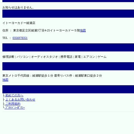
お知らせはありません。
イトーヨーカドー綾瀬店
住所 ： 東京都足立区綾瀬3丁目4-25イトーヨーカドー５階
地図
TEL ：
0356978351
修理診断 | パソコン | オーディオスタジオ | 携帯電話 | 家電 | エアコン | ゲーム
東京メトロ千代田線：綾瀬駅徒歩１分 最寄りバス停：綾瀬駅東口徒歩２分
地図
├
初めての方へ
├
よくあるお問い合わせ
├
ご利用規約
└
ﾌﾟﾗｲﾊﾞｼｰﾎﾟﾘｼｰ