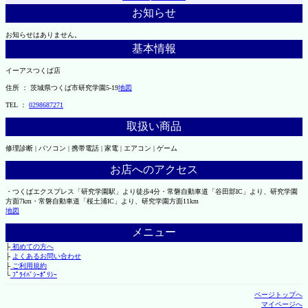
お知らせ
お知らせはありません。
基本情報
イーアスつくば店
住所 ： 茨城県つくば市研究学園5-19
地図
TEL ：
0298687271
取扱い商品
修理診断 | パソコン | 携帯電話 | 家電 | エアコン | ゲーム
お店へのアクセス
・つくばエクスプレス「研究学園駅」より徒歩4分・常磐自動車道「谷田部IC」より、研究学園
方面7km・常磐自動車道「桜土浦IC」より、研究学園方面11km
地図
メニュー
├
初めての方へ
├
よくあるお問い合わせ
├
ご利用規約
└
ﾌﾟﾗｲﾊﾞｼｰﾎﾟﾘｼｰ
ページトップへ
マイページへ