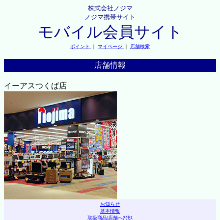
株式会社ノジマ
ノジマ携帯サイト
モバイル会員サイト
ポイント
｜
マイページ
｜
店舗検索
店舗情報
イーアスつくば店
お知らせ
基本情報
取扱商品
|
店舗へｱｸｾｽ