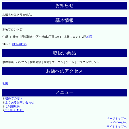
お知らせ
お知らせはありません。
基本情報
本牧フロント店
住所 ： 神奈川県横浜市中区小港町2丁目100-4 本牧フロント 2階
地図
TEL ：
0456281195
取扱い商品
修理診断 | パソコン | 携帯電話 | 家電 | エアコン | ゲーム | デジタルプリント
お店へのアクセス
地図
メニュー
├
初めての方へ
├
よくあるお問い合わせ
├
ご利用規約
└
ﾌﾟﾗｲﾊﾞｼｰﾎﾟﾘｼｰ
ページトップへ
マイページへ
サイトトップへ