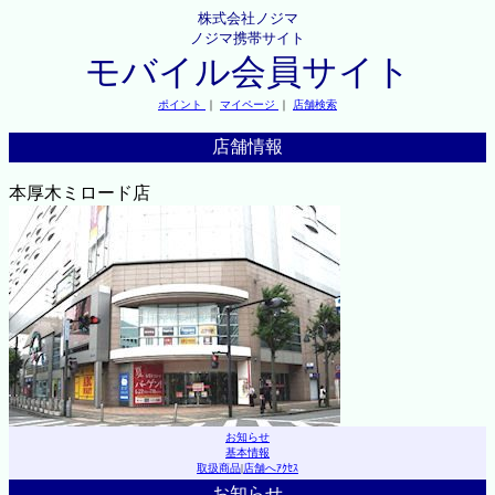
株式会社ノジマ
ノジマ携帯サイト
モバイル会員サイト
ポイント
｜
マイページ
｜
店舗検索
店舗情報
本厚木ミロード店
お知らせ
基本情報
取扱商品
|
店舗へｱｸｾｽ
お知らせ