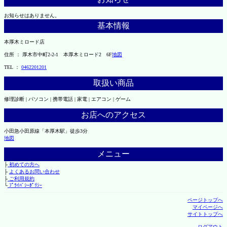
お知らせはありません。
基本情報
本厚木ミロード店
住所 ： 厚木市中町2-2-1 本厚木ミロード2 6F
地図
TEL ：
0462201201
取扱い商品
修理診断 | パソコン | 携帯電話 | 家電 | エアコン | ゲーム
お店へのアクセス
小田急小田原線「本厚木駅」徒歩3分
地図
メニュー
├
初めての方へ
├
よくあるお問い合わせ
├
ご利用規約
└
ﾌﾟﾗｲﾊﾞｼｰﾎﾟﾘｼｰ
ページトップへ
マイページへ
サイトトップへ
ログアウト