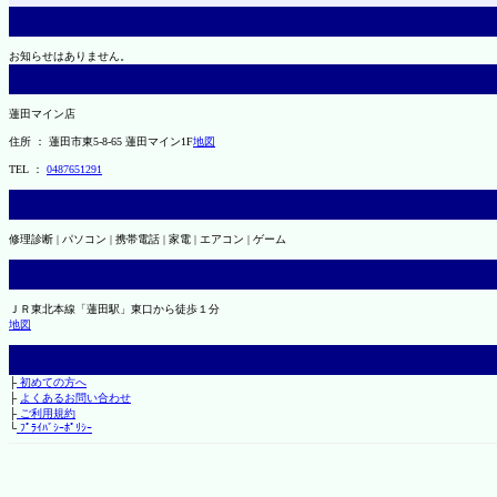
お知らせはありません。
蓮田マイン店
住所 ： 蓮田市東5-8-65 蓮田マイン1F
地図
TEL ：
0487651291
修理診断 | パソコン | 携帯電話 | 家電 | エアコン | ゲーム
ＪＲ東北本線「蓮田駅」東口から徒歩１分
地図
├
初めての方へ
├
よくあるお問い合わせ
├
ご利用規約
└
ﾌﾟﾗｲﾊﾞｼｰﾎﾟﾘｼｰ