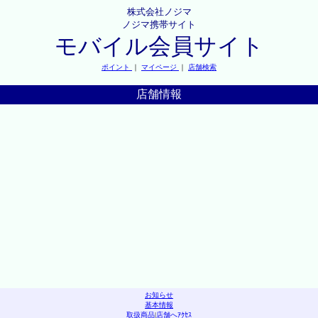
株式会社ノジマ
ノジマ携帯サイト
モバイル会員サイト
ポイント
｜
マイページ
｜
店舗検索
店舗情報
お知らせ
基本情報
取扱商品
|
店舗へｱｸｾｽ