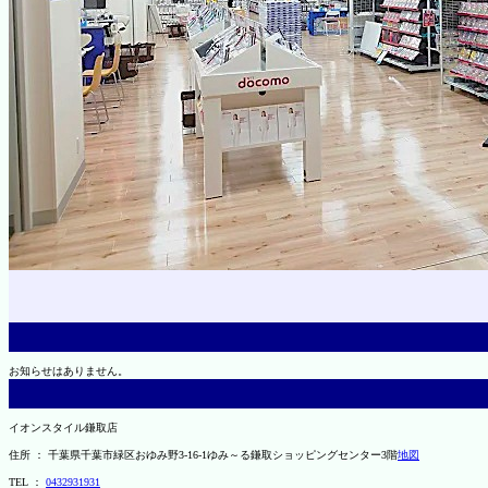
お知らせはありません。
イオンスタイル鎌取店
住所 ： 千葉県千葉市緑区おゆみ野3-16-1ゆみ～る鎌取ショッピングセンター3階
地図
TEL ：
0432931931