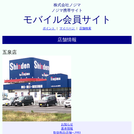
株式会社ノジマ
ノジマ携帯サイト
モバイル会員サイト
ポイント
｜
マイページ
｜
店舗検索
店舗情報
五泉店
お知らせ
基本情報
取扱商品
|
店舗へｱｸｾｽ