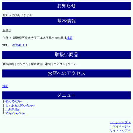
お知らせ
お知らせはありません。
基本情報
五泉店
住所 ： 新潟県五泉市大字三本木字早出3075番地
地図
TEL ：
0250421111
取扱い商品
修理診断 | パソコン | 携帯電話 | 家電 | エアコン | ゲーム
お店へのアクセス
地図
メニュー
├
初めての方へ
├
よくあるお問い合わせ
├
ご利用規約
└
ﾌﾟﾗｲﾊﾞｼｰﾎﾟﾘｼｰ
ページトップへ
マイページへ
サイトトップへ