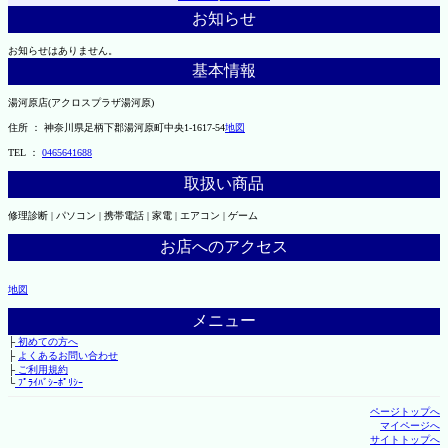
お知らせ
お知らせはありません。
基本情報
湯河原店(アクロスプラザ湯河原)
住所 ： 神奈川県足柄下郡湯河原町中央1-1617-54
地図
TEL ：
0465641688
取扱い商品
修理診断 | パソコン | 携帯電話 | 家電 | エアコン | ゲーム
お店へのアクセス
地図
メニュー
├
初めての方へ
├
よくあるお問い合わせ
├
ご利用規約
└
ﾌﾟﾗｲﾊﾞｼｰﾎﾟﾘｼｰ
ページトップへ
マイページへ
サイトトップへ