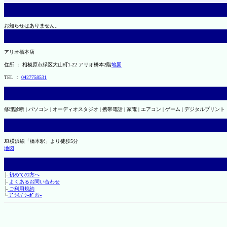
お知らせはありません。
アリオ橋本店
住所 ： 相模原市緑区大山町1-22 アリオ橋本2階
地図
TEL ：
0427758531
修理診断 | パソコン | オーディオスタジオ | 携帯電話 | 家電 | エアコン | ゲーム | デジタルプリント
JR横浜線「橋本駅」より徒歩5分
地図
├
初めての方へ
├
よくあるお問い合わせ
├
ご利用規約
└
ﾌﾟﾗｲﾊﾞｼｰﾎﾟﾘｼｰ