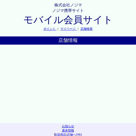
株式会社ノジマ
ノジマ携帯サイト
モバイル会員サイト
ポイント
｜
マイページ
｜
店舗検索
店舗情報
お知らせ
基本情報
取扱商品
|
店舗へｱｸｾｽ