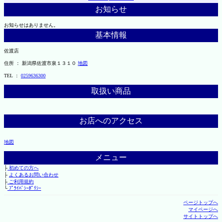
お知らせ
お知らせはありません。
基本情報
佐渡店
住所 ： 新潟県佐渡市泉１３１０
地図
TEL ：
0259636300
取扱い商品
お店へのアクセス
地図
メニュー
├
初めての方へ
├
よくあるお問い合わせ
├
ご利用規約
└
ﾌﾟﾗｲﾊﾞｼｰﾎﾟﾘｼｰ
ページトップへ
マイページへ
サイトトップへ