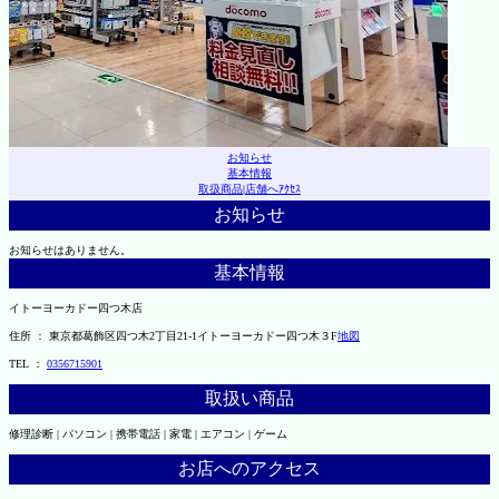
お知らせ
基本情報
取扱商品
|
店舗へｱｸｾｽ
お知らせ
お知らせはありません。
基本情報
イトーヨーカドー四つ木店
住所 ： 東京都葛飾区四つ木2丁目21-1イトーヨーカドー四つ木３F
地図
TEL ：
0356715901
取扱い商品
修理診断 | パソコン | 携帯電話 | 家電 | エアコン | ゲーム
お店へのアクセス