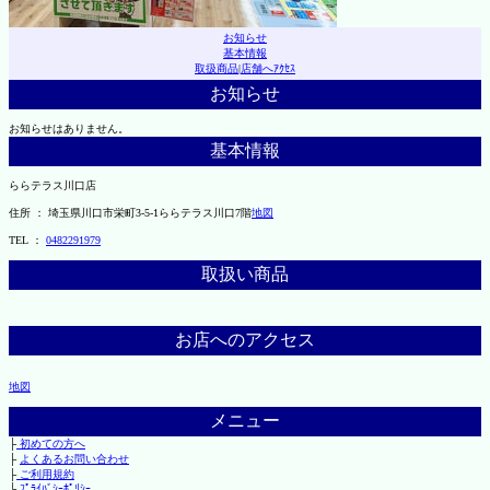
お知らせ
基本情報
取扱商品
|
店舗へｱｸｾｽ
お知らせ
お知らせはありません。
基本情報
ららテラス川口店
住所 ： 埼玉県川口市栄町3-5-1ららテラス川口7階
地図
TEL ：
0482291979
取扱い商品
お店へのアクセス
地図
メニュー
├
初めての方へ
├
よくあるお問い合わせ
├
ご利用規約
└
ﾌﾟﾗｲﾊﾞｼｰﾎﾟﾘｼｰ