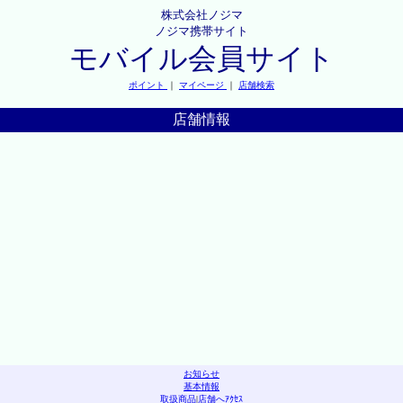
株式会社ノジマ
ノジマ携帯サイト
モバイル会員サイト
ポイント
｜
マイページ
｜
店舗検索
店舗情報
お知らせ
基本情報
取扱商品
|
店舗へｱｸｾｽ