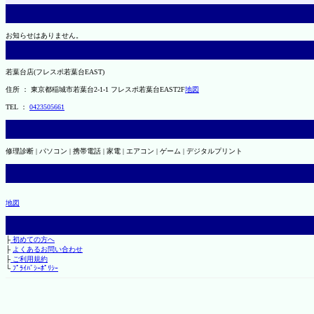
お知らせはありません。
若葉台店(フレスポ若葉台EAST)
住所 ： 東京都稲城市若葉台2-1-1 フレスポ若葉台EAST2F
地図
TEL ：
0423505661
修理診断 | パソコン | 携帯電話 | 家電 | エアコン | ゲーム | デジタルプリント
地図
├
初めての方へ
├
よくあるお問い合わせ
├
ご利用規約
└
ﾌﾟﾗｲﾊﾞｼｰﾎﾟﾘｼｰ