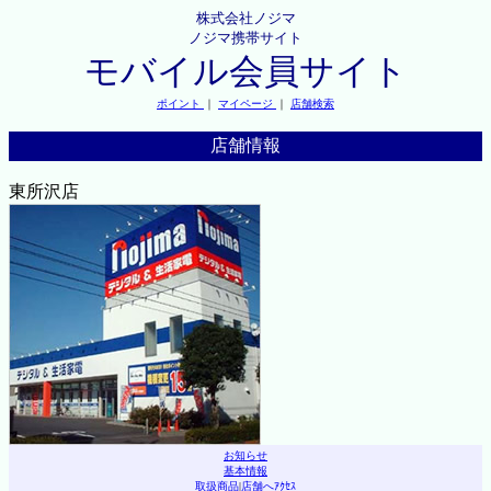
株式会社ノジマ
ノジマ携帯サイト
モバイル会員サイト
ポイント
｜
マイページ
｜
店舗検索
店舗情報
東所沢店
お知らせ
基本情報
取扱商品
|
店舗へｱｸｾｽ