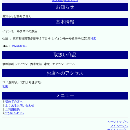
取扱商品
|
店舗へｱｸｾｽ
お知らせ
お知らせはありません。
基本情報
イオンモール多摩平の森店
住所 ： 東京都日野市多摩平２丁目４-１イオンモール多摩平の森2階
地図
TEL ：
0425826481
取扱い商品
修理診断 | パソコン | 携帯電話 | 家電 | エアコン | ゲーム
お店へのアクセス
JR「豊田駅」北口より徒歩3分
地図
メニュー
├
初めての方へ
├
よくあるお問い合わせ
├
ご利用規約
└
ﾌﾟﾗｲﾊﾞｼｰﾎﾟﾘｼｰ
ページトップへ
マイページへ
サイトトップへ