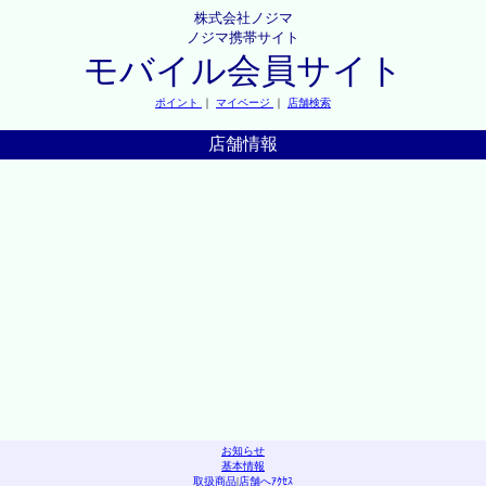
株式会社ノジマ
ノジマ携帯サイト
モバイル会員サイト
ポイント
｜
マイページ
｜
店舗検索
店舗情報
お知らせ
基本情報
取扱商品
|
店舗へｱｸｾｽ