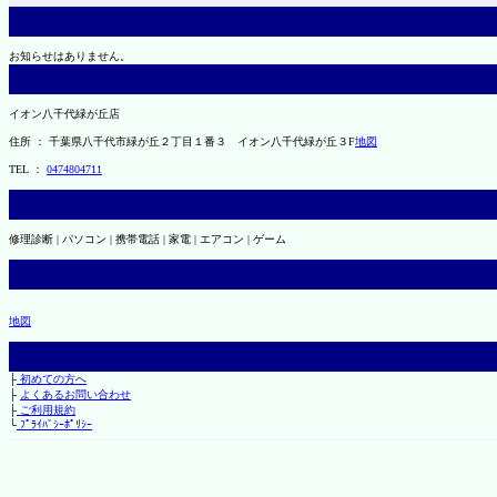
お知らせはありません。
イオン八千代緑が丘店
住所 ： 千葉県八千代市緑が丘２丁目１番３ イオン八千代緑が丘３F
地図
TEL ：
0474804711
修理診断 | パソコン | 携帯電話 | 家電 | エアコン | ゲーム
地図
├
初めての方へ
├
よくあるお問い合わせ
├
ご利用規約
└
ﾌﾟﾗｲﾊﾞｼｰﾎﾟﾘｼｰ