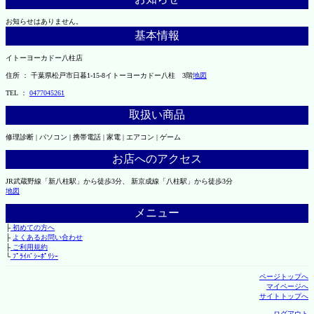
お知らせはありません。
基本情報
イトーヨーカドー八柱店
住所 ： 千葉県松戸市日暮1-15-8イトーヨーカドー八柱 3階
地図
TEL ：
0477045261
取扱い商品
修理診断 | パソコン | 携帯電話 | 家電 | エアコン | ゲーム
お店へのアクセス
JR武蔵野線「新八柱駅」から徒歩3分、 新京成線「八柱駅」から徒歩3分
地図
メニュー
├
初めての方へ
├
よくあるお問い合わせ
├
ご利用規約
└
ﾌﾟﾗｲﾊﾞｼｰﾎﾟﾘｼｰ
ページトップへ
マイページへ
サイトトップへ
ログアウト