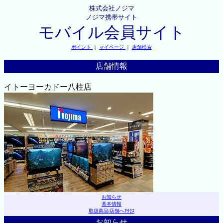
株式会社ノジマ
ノジマ携帯サイト
モバイル会員サイト
ポイント
｜
マイページ
｜
店舗検索
店舗情報
イトーヨーカドー八柱店
お知らせ
基本情報
取扱商品
|
店舗へｱｸｾｽ
お知らせ