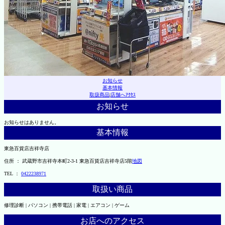
お知らせ
基本情報
取扱商品
|
店舗へｱｸｾｽ
お知らせ
お知らせはありません。
基本情報
東急百貨店吉祥寺店
住所 ： 武蔵野市吉祥寺本町2-3-1 東急百貨店吉祥寺店5階
地図
TEL ：
0422238971
取扱い商品
修理診断 | パソコン | 携帯電話 | 家電 | エアコン | ゲーム
お店へのアクセス