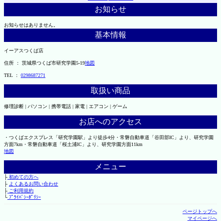
お知らせ
お知らせはありません。
基本情報
イーアスつくば店
住所 ： 茨城県つくば市研究学園5-19
地図
TEL ：
0298687271
取扱い商品
修理診断 | パソコン | 携帯電話 | 家電 | エアコン | ゲーム
お店へのアクセス
・つくばエクスプレス「研究学園駅」より徒歩4分・常磐自動車道「谷田部IC」より、研究学園
方面7km・常磐自動車道「桜土浦IC」より、研究学園方面11km
地図
メニュー
├
初めての方へ
├
よくあるお問い合わせ
├
ご利用規約
└
ﾌﾟﾗｲﾊﾞｼｰﾎﾟﾘｼｰ
ページトップへ
マイページへ