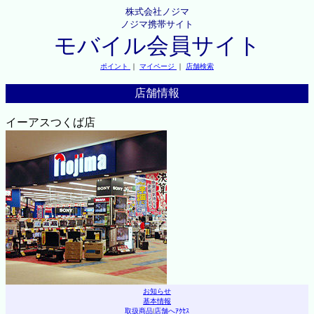
株式会社ノジマ
ノジマ携帯サイト
モバイル会員サイト
ポイント
｜
マイページ
｜
店舗検索
店舗情報
イーアスつくば店
お知らせ
基本情報
取扱商品
|
店舗へｱｸｾｽ