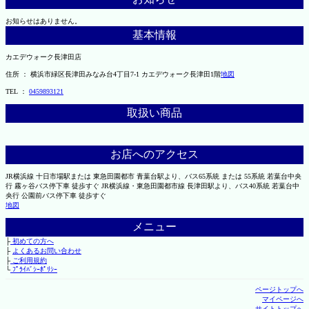
お知らせはありません。
基本情報
カエデウォーク長津田店
住所 ： 横浜市緑区長津田みなみ台4丁目7-1 カエデウォーク長津田1階
地図
TEL ：
0459893121
取扱い商品
お店へのアクセス
JR横浜線 十日市場駅または 東急田園都市 青葉台駅より、バス65系統 または 55系統 若葉台中央
行 霧ヶ谷バス停下車 徒歩すぐ JR横浜線・東急田園都市線 長津田駅より、バス40系統 若葉台中
央行 公園前バス停下車 徒歩すぐ
地図
メニュー
├
初めての方へ
├
よくあるお問い合わせ
├
ご利用規約
└
ﾌﾟﾗｲﾊﾞｼｰﾎﾟﾘｼｰ
ページトップへ
マイページへ
サイトトップへ