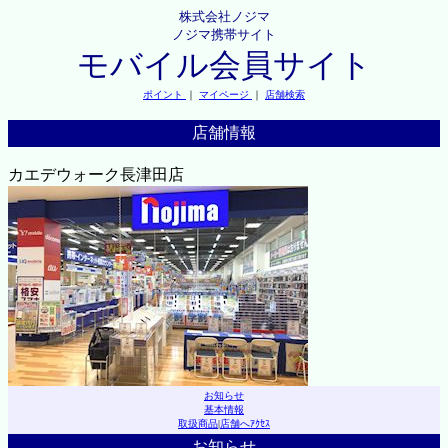
株式会社ノジマ
ノジマ携帯サイト
モバイル会員サイト
ポイント
｜
マイページ
｜
店舗検索
店舗情報
カエデウォーク長津田店
お知らせ
基本情報
取扱商品
|
店舗へｱｸｾｽ
お知らせ