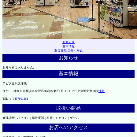
お知らせ
基本情報
取扱商品
|
店舗へｱｸｾｽ
お知らせ
お知らせはありません。
基本情報
アピタ金沢文庫店
住所 ： 神奈川県横浜市金沢区釜利谷東2丁目１-１アピタ金沢文庫３階
地図
TEL ：
0457801261
取扱い商品
修理診断 | パソコン | 携帯電話 | 家電 | エアコン | ゲーム
お店へのアクセス