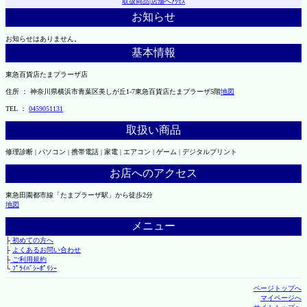
取扱商品
|
店舗へｱｸｾｽ
お知らせ
お知らせはありません。
基本情報
東急百貨店たまプラーザ店
住所 ： 神奈川県横浜市青葉区美しが丘1-7東急百貨店たまプラーザ5階
地図
TEL ：
0459051131
取扱い商品
修理診断 | パソコン | 携帯電話 | 家電 | エアコン | ゲーム | デジタルプリント
お店へのアクセス
東急田園都市線「たまプラーザ駅」から徒歩2分
地図
メニュー
├
初めての方へ
├
よくあるお問い合わせ
├
ご利用規約
└
ﾌﾟﾗｲﾊﾞｼｰﾎﾟﾘｼｰ
ページトップへ
マイページへ