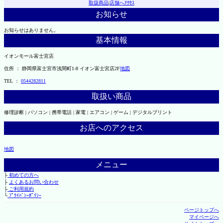
取扱商品
|
店舗へｱｸｾｽ
お知らせ
お知らせはありません。
基本情報
イオンモール富士宮店
住所 ： 静岡県富士宮市浅間町1-8 イオン富士宮店2F
地図
TEL ：
0544282811
取扱い商品
修理診断 | パソコン | 携帯電話 | 家電 | エアコン | ゲーム | デジタルプリント
お店へのアクセス
地図
メニュー
├
初めての方へ
├
よくあるお問い合わせ
├
ご利用規約
└
ﾌﾟﾗｲﾊﾞｼｰﾎﾟﾘｼｰ
ページトップへ
マイページへ