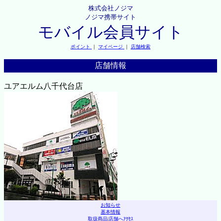
株式会社ノジマ
ノジマ携帯サイト
モバイル会員サイト
ポイント
｜
マイページ
｜
店舗検索
店舗情報
ユアエルム八千代台店
お知らせ
基本情報
取扱商品
|
店舗へｱｸｾｽ