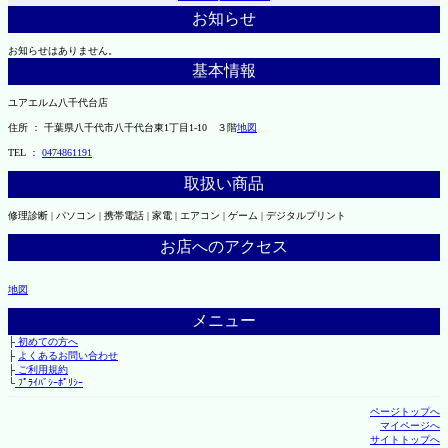
お知らせ
お知らせはありません。
基本情報
ユアエルム八千代台店
住所 ： 千葉県八千代市八千代台東1丁目1-10 ３階
地図
TEL ：
0474861191
取扱い商品
修理診断 | パソコン | 携帯電話 | 家電 | エアコン | ゲーム | デジタルプリント
お店へのアクセス
地図
メニュー
├
初めての方へ
├
よくあるお問い合わせ
├
ご利用規約
└
ﾌﾟﾗｲﾊﾞｼｰﾎﾟﾘｼｰ
ページトップへ
マイページへ
サイトトップへ