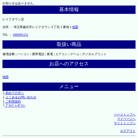
お知らせはありません。
基本情報
レイクタウン店
住所 ： 埼玉県越谷市レイクタウン３丁目１番地１
地図
TEL ：
0489901251
取扱い商品
修理診断 | パソコン | 携帯電話 | 家電 | エアコン | ゲーム | デジタルプリント
お店へのアクセス
地図
メニュー
├
初めての方へ
├
よくあるお問い合わせ
├
ご利用規約
└
ﾌﾟﾗｲﾊﾞｼｰﾎﾟﾘｼｰ
ページトップへ
マイページへ
サイトトップへ
ログアウト