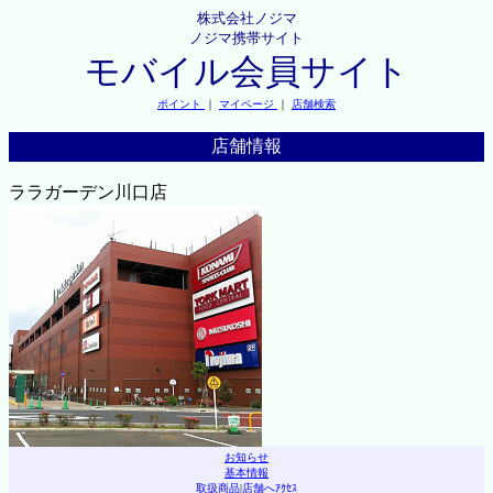
株式会社ノジマ
ノジマ携帯サイト
モバイル会員サイト
ポイント
｜
マイページ
｜
店舗検索
店舗情報
ララガーデン川口店
お知らせ
基本情報
取扱商品
|
店舗へｱｸｾｽ