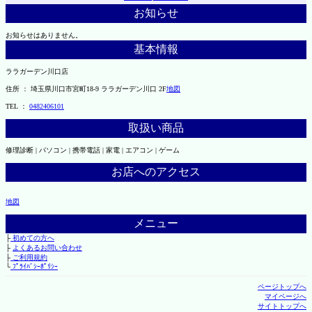
お知らせ
お知らせはありません。
基本情報
ララガーデン川口店
住所 ： 埼玉県川口市宮町18-9 ララガーデン川口 2F
地図
TEL ：
0482406101
取扱い商品
修理診断 | パソコン | 携帯電話 | 家電 | エアコン | ゲーム
お店へのアクセス
地図
メニュー
├
初めての方へ
├
よくあるお問い合わせ
├
ご利用規約
└
ﾌﾟﾗｲﾊﾞｼｰﾎﾟﾘｼｰ
ページトップへ
マイページへ
サイトトップへ