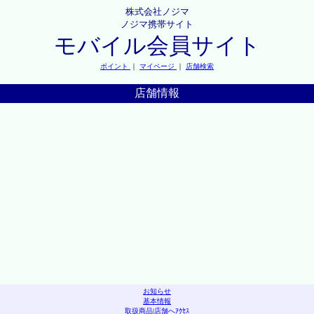
株式会社ノジマ
ノジマ携帯サイト
モバイル会員サイト
ポイント
｜
マイページ
｜
店舗検索
店舗情報
お知らせ
基本情報
取扱商品
|
店舗へｱｸｾｽ