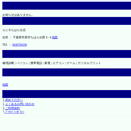
お知らせはありません。
ユニモちはら台店
住所 ： 千葉県市原市ちはら台西３-４
地図
TEL ：
0436760100
修理診断 | パソコン | 携帯電話 | 家電 | エアコン | ゲーム | デジタルプリント
地図
├
初めての方へ
├
よくあるお問い合わせ
├
ご利用規約
└
ﾌﾟﾗｲﾊﾞｼｰﾎﾟﾘｼｰ