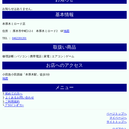
お知らせはありません。
基本情報
本厚木ミロード店
住所 ： 厚木市中町2-2-1 本厚木ミロード2 6F
地図
TEL ：
0462201201
取扱い商品
修理診断 | パソコン | 携帯電話 | 家電 | エアコン | ゲーム
お店へのアクセス
小田急小田原線「本厚木駅」徒歩3分
地図
メニュー
├
初めての方へ
├
よくあるお問い合わせ
├
ご利用規約
└
ﾌﾟﾗｲﾊﾞｼｰﾎﾟﾘｼｰ
ページトップへ
マイページへ
サイトトップへ
ログアウト