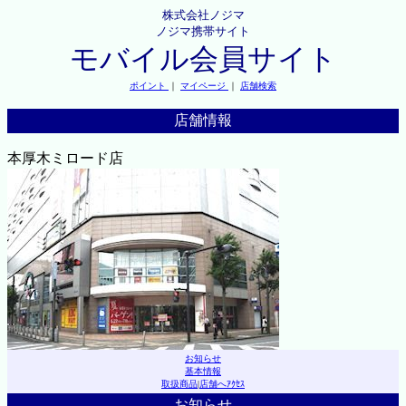
株式会社ノジマ
ノジマ携帯サイト
モバイル会員サイト
ポイント
｜
マイページ
｜
店舗検索
店舗情報
本厚木ミロード店
お知らせ
基本情報
取扱商品
|
店舗へｱｸｾｽ
お知らせ