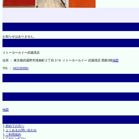
お知らせはありません。
イトーヨーカドー武蔵境店
住所 ： 東京都武蔵野市境南町２丁目３?６ イトーヨーカドー 武蔵境店 西館5階
地図
TEL ：
0422303081
地図
├
初めての方へ
├
よくあるお問い合わせ
├
ご利用規約
└
ﾌﾟﾗｲﾊﾞｼｰﾎﾟﾘｼｰ