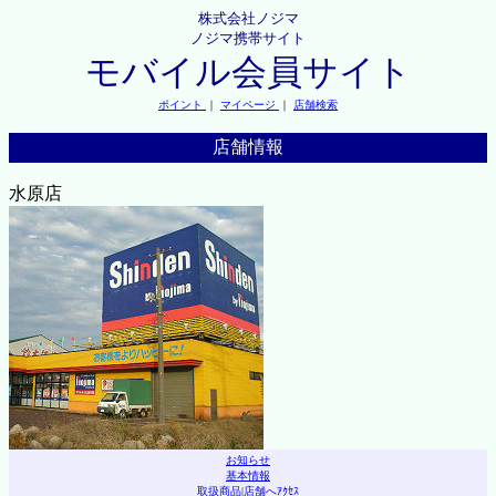
株式会社ノジマ
ノジマ携帯サイト
モバイル会員サイト
ポイント
｜
マイページ
｜
店舗検索
店舗情報
水原店
お知らせ
基本情報
取扱商品
|
店舗へｱｸｾｽ