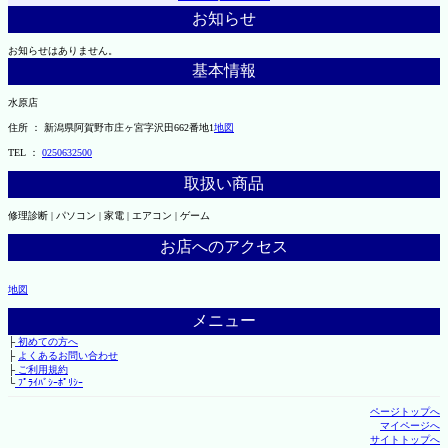
お知らせ
お知らせはありません。
基本情報
水原店
住所 ： 新潟県阿賀野市庄ヶ宮字沢田662番地1
地図
TEL ：
0250632500
取扱い商品
修理診断 | パソコン | 家電 | エアコン | ゲーム
お店へのアクセス
地図
メニュー
├
初めての方へ
├
よくあるお問い合わせ
├
ご利用規約
└
ﾌﾟﾗｲﾊﾞｼｰﾎﾟﾘｼｰ
ページトップへ
マイページへ
サイトトップへ